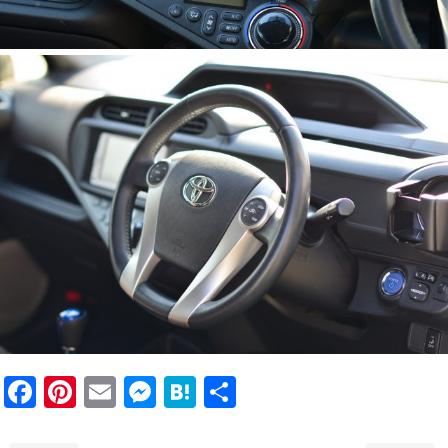
F
Pi
E
M
H
共
a
nt
m
e
at
有