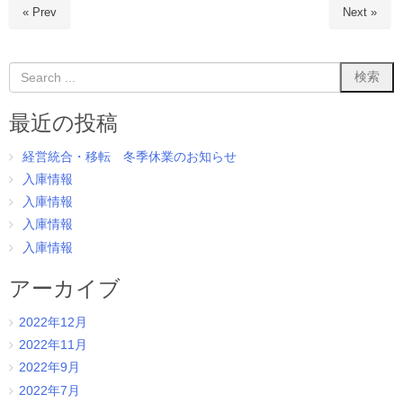
c
er
ail
ss
e
« Prev
Next »
e
e
e
n
b
st
n
a
o
g
o
er
最近の投稿
k
経営統合・移転 冬季休業のお知らせ
入庫情報
入庫情報
入庫情報
入庫情報
アーカイブ
2022年12月
2022年11月
2022年9月
2022年7月