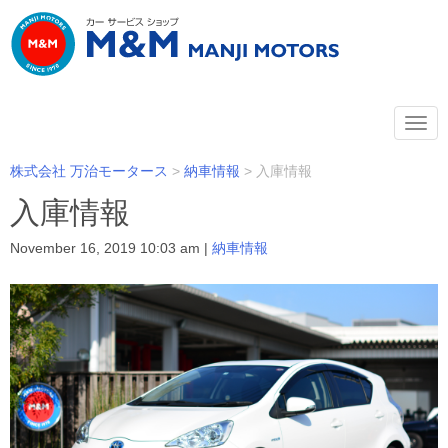
N
a
v
i
株式会社 万治モータース
>
納車情報
>
入庫情報
g
a
入庫情報
t
i
November 16, 2019 10:03 am
|
納車情報
o
n